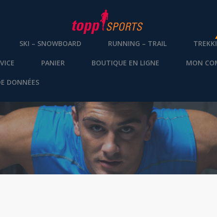
SKI – SNOWBOARD
RUNNING – TRAIL
TREKK
VICE
PANIER
BOUTIQUE EN LIGNE
MON CO
DE DONNÉES