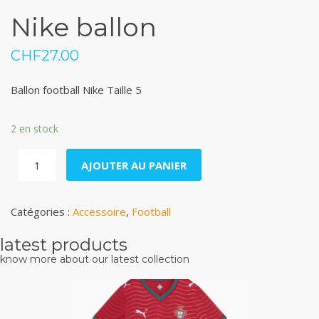
Nike ballon
CHF
27.00
Ballon football Nike Taille 5
2 en stock
quantité
AJOUTER AU PANIER
de
Nike
Catégories :
Accessoire
,
Football
ballon
latest products
know more about our latest collection