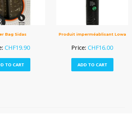
er Bag Sidas
Produit imperméablisant Lowa
e:
CHF
19.90
Price:
CHF
16.00
D TO CART
ADD TO CART