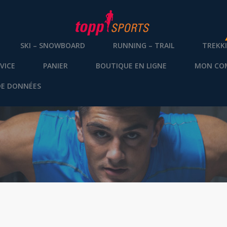
SKI – SNOWBOARD
RUNNING – TRAIL
TREKK
VICE
PANIER
BOUTIQUE EN LIGNE
MON CO
DE DONNÉES