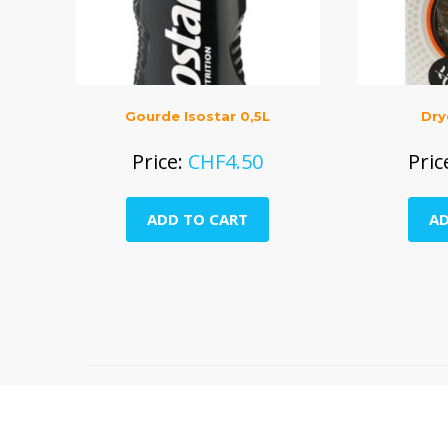
Gourde Isostar 0,5L
Dry
Price:
CHF
4.50
Pric
ADD TO CART
AD