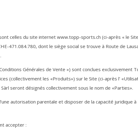
nt celles du site internet www.topp-sports.ch (ci-après « le Site
 CHE-
471.084.780
, dont le siège social se trouve à Route de Laus
.
 Conditions Générales de Vente ») sont conclues exclusivement T
 (collectivement les «Produits») sur le Site (ci-après l’ «Utilisa
 Sàrl seront désignés collectivement sous le nom de «Parties».
d’une autorisation parentale et disposer de la capacité juridique à
nt accepter :