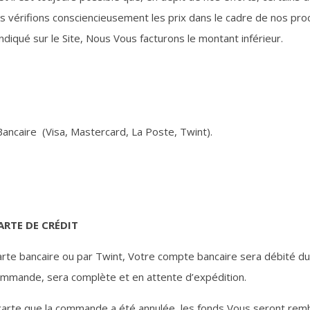
s vérifions consciencieusement les prix dans le cadre de nos procé
indiqué sur le Site, Nous Vous facturons le montant inférieur.
Bancaire (Visa, Mastercard, La Poste, Twint).
ARTE DE CRÉDIT
arte bancaire ou par Twint, Votre compte bancaire sera débité du
commande, sera complète et en attente d’expédition.
a carte que la commande a été annulée, les fonds Vous seront re