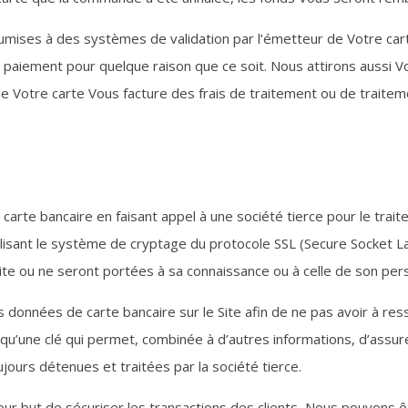
oumises à des systèmes de validation par l’émetteur de Votre c
e paiement pour quelque raison que ce soit. Nous attirons aussi Vo
e Votre carte Vous facture des frais de traitement ou de traiteme
 carte bancaire en faisant appel à une société tierce pour le tr
tilisant le système de cryptage du protocole SSL (Secure Socket
ite ou ne seront portées à sa connaissance ou à celle de son per
onnées de carte bancaire sur le Site afin de ne pas avoir à ressa
’une clé qui permet, combinée à d’autres informations, d’assure
ours détenues et traitées par la société tierce.
 pour but de sécuriser les transactions des clients, Nous pouvons